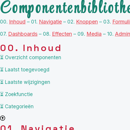
Componentenbiblioth
Inhoud
Navigatie
Knoppen
Formul
00.
– 01.
– 02.
– 03.
Dashboards
Effecten
Media
Admini
07.
– 08.
– 09.
– 10.
00. Inhoud
⏳ Overzicht componenten
⏳ Laatst toegevoegd
⏳ Laatste wijzigingen
⏳ Zoekfunctie
⏳ Categorieën
01. Navigatie